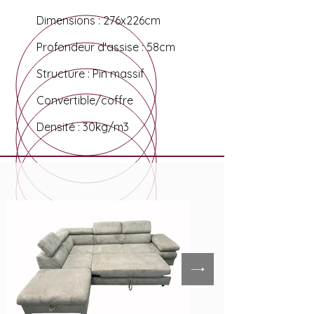
Dimensions : 276x226cm
Profondeur d'assise : 58cm
Structure : Pin massif
Convertible/coffre
Densité : 30kg/m3